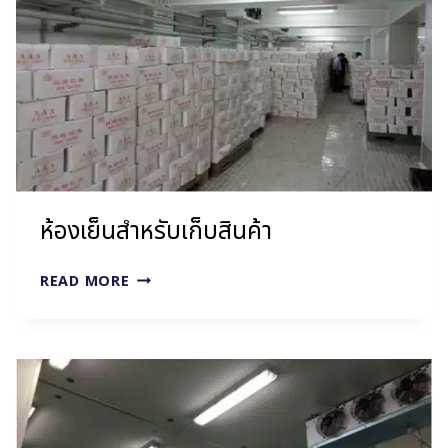
ห้องเย็นสำหรับเก็บสินค้า
ห้อง
READ MORE
เย็น
สำหรับ
เก็บ
สินค้า