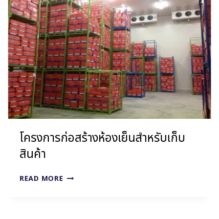
ห้อง
ไลน์
ผลิต
โครงการก่อสร้างห้องเย็นสำหรับเก็บ
สินค้า
โครงการ
READ MORE
ก่อสร้าง
ห้อง
เย็น