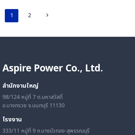
เก็บ
สินค้า
Page
Next
1
2
ห้อ
navigation
งบ
Page
ลา
สฟ
ริ
ส
เซอร์
Aspire Power Co., Ltd.
และ
ห้อง
ไลน์
สำนักงานใหญ่
ผลิต
98/124 หมู่ที่ 7 ต.มหาสวัสดิ์
อ.บางกรวย จ.นนทบุรี 11130
โรงงาน
333/11 หมู่ที่ 9 ถ.บางบัวทอง-สุพรรณบุรี