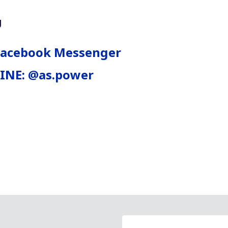
ม
Facebook Messenger
LINE: @as.power