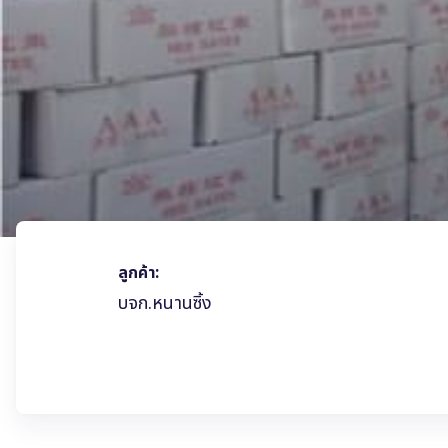
ลูกค้า:
บจก.หนานซิ้ง