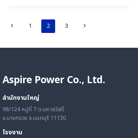
สำหรับ
เก็บ
สินค้า
Page
Previous
Next
1
2
3
และ
navigation
ห้อง
Page
Page
ไลน์
ผลิต
ทุเรียน
Aspire Power Co., Ltd.
สำนักงานใหญ่
98/124 หมู่ที่ 7 ต.มหาสวัสดิ์
อ.บางกรวย จ.นนทบุรี 11130
โรงงาน