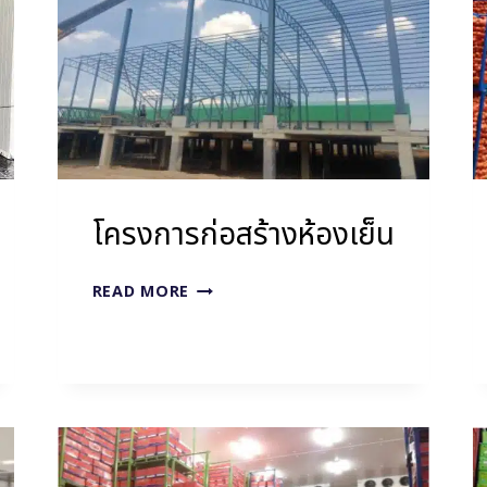
โครงการก่อสร้างห้องเย็น
โครงการ
READ MORE
ก่อสร้าง
ห้อง
เย็น