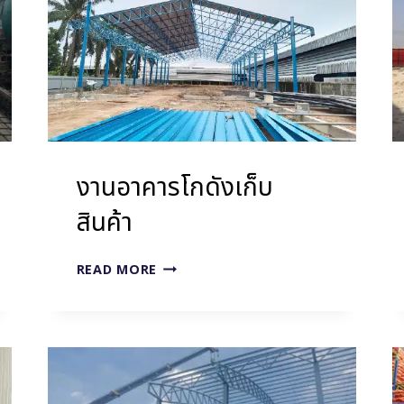
งานอาคารโกดังเก็บ
สินค้า
งาน
READ MORE
อาคาร
โกดัง
เก็บ
สินค้า