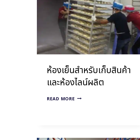
ห้องเย็นสำหรับเก็บสินค้า
และห้องไลน์ผลิต
ห้อง
READ MORE
เย็น
สำหรับ
เก็บ
สินค้า
และ