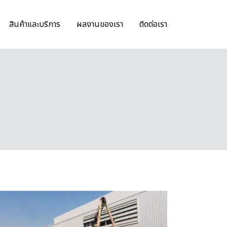
สินค้าและบริการ
ผลงานของเรา
ติดต่อเรา