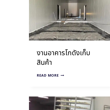
งานอาคารโกดังเก็บ
สินค้า
งาน
READ MORE
อาคาร
โกดัง
เก็บ
สินค้า