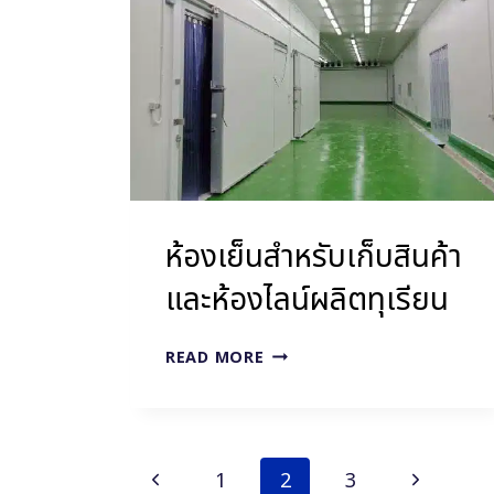
-25
°C
ห้องเย็นสำหรับเก็บสินค้า
และห้องไลน์ผลิตทุเรียน
ห้อง
READ MORE
เย็น
สำหรับ
เก็บ
สินค้า
Page
Previous
Next
1
2
3
และ