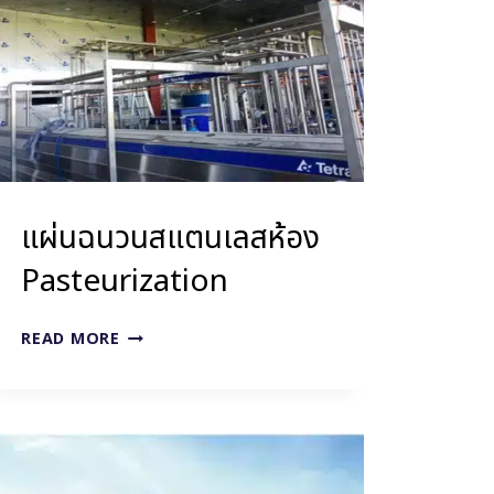
แผ่นฉนวนสแตนเลสห้อง
Pasteurization
แผ่น
READ MORE
ฉนวน
ส
แตน
เล
สห้
อง